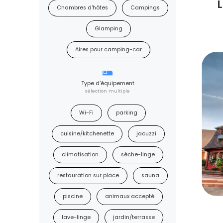
L
Chambres d'hôtes
Campings
Glamping
Aires pour camping-car
Type d'équipement
sélection multiple
Wi-Fi
parking
cuisine/kitchenette
jacuzzi
climatisation
sèche-linge
restauration sur place
sauna
piscine
animaux accepté
lave-linge
jardin/terrasse