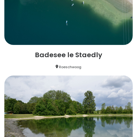
Badesee le Staedly
Roeschwoog