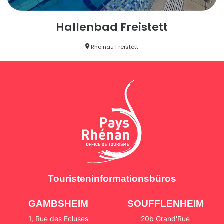
Hallenbad Freistett
Rheinau Freistett
Touristeninformationsbüros
GAMBSHEIM
SOUFFLENHEIM
1, Rue des Ecluses
20b Grand'Rue