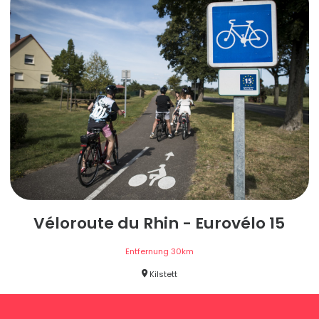
Véloroute du Rhin - Eurovélo 15
Entfernung
30
km
Kilstett