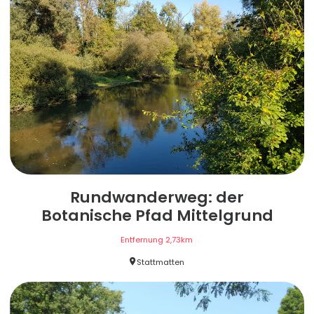
Rundwanderweg: der
Botanische Pfad Mittelgrund
Entfernung
2,73
km
Stattmatten