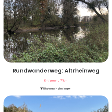
Rundwanderweg: Altrheinweg
Entfernung
7,1
km
Rheinau Helmlingen