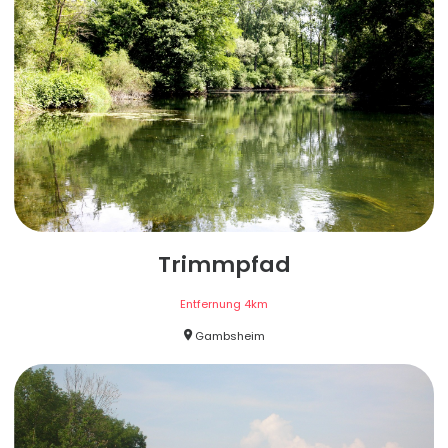
Trimmpfad
Entfernung
4
km
Gambsheim