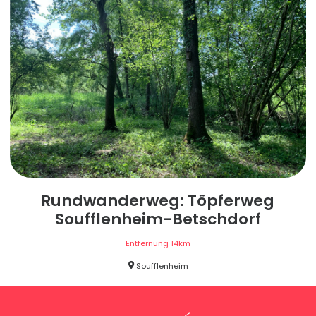
Rundwanderweg: Töpferweg
Soufflenheim-Betschdorf
Entfernung
14
km
Soufflenheim