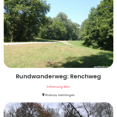
Rundwanderweg: Renchweg
Entfernung
8
km
Rheinau Helmlingen