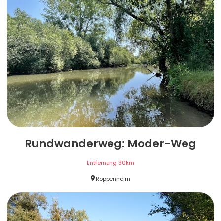
Rundwanderweg: Moder-Weg
Entfernung
30
km
Roppenheim