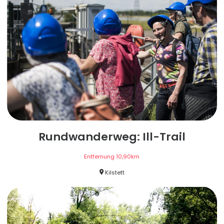
Rundwanderweg: Ill-Trail
Entfernung
10,90
km
Kilstett