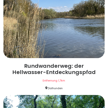
Rundwanderweg: der
Hellwasser-Entdeckungspfad
Entfernung
1,7
km
Dalhunden