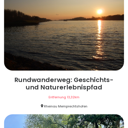
Rundwanderweg: Geschichts-
und Naturerlebnispfad
Entfernung
13,32
km
Rheinau Memprechtshofen