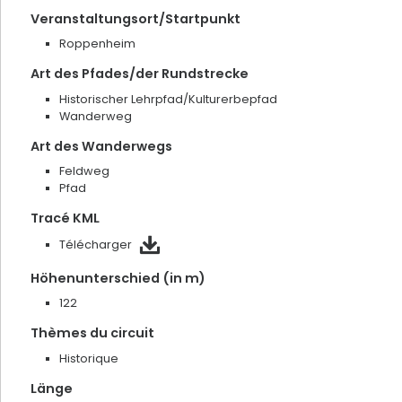
Veranstaltungsort/Startpunkt
Roppenheim
Art des Pfades/der Rundstrecke
Historischer Lehrpfad/Kulturerbepfad
Wanderweg
Art des Wanderwegs
Feldweg
Pfad
Tracé KML
Télécharger
Höhenunterschied (in m)
122
Töpferei Siegfried-Burger et Fils
Thèmes du circuit
Soufflenheim
Historique
Länge