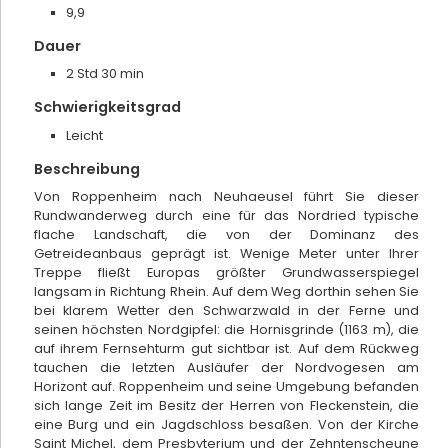
9,9
Dauer
2 Std 30 min
Schwierigkeitsgrad
Leicht
Beschreibung
Von Roppenheim nach Neuhaeusel führt Sie dieser
Rundwanderweg durch eine für das Nordried typische
flache Landschaft, die von der Dominanz des
Getreideanbaus geprägt ist. Wenige Meter unter Ihrer
Treppe fließt Europas größter Grundwasserspiegel
langsam in Richtung Rhein. Auf dem Weg dorthin sehen Sie
Schuster Keramik
bei klarem Wetter den Schwarzwald in der Ferne und
seinen höchsten Nordgipfel: die Hornisgrinde (1163 m), die
Sessenheim
auf ihrem Fernsehturm gut sichtbar ist. Auf dem Rückweg
tauchen die letzten Ausläufer der Nordvogesen am
Horizont auf. Roppenheim und seine Umgebung befanden
sich lange Zeit im Besitz der Herren von Fleckenstein, die
eine Burg und ein Jagdschloss besaßen. Von der Kirche
Saint Michel, dem Presbyterium und der Zehntenscheune