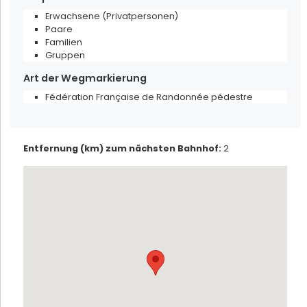
Erwachsene (Privatpersonen)
Paare
Familien
Gruppen
Art der Wegmarkierung
Fédération Française de Randonnée pédestre
Töpferei G. Wehrling und Tochter
Entfernung (km) zum nächsten Bahnhof
:
2
Soufflenheim