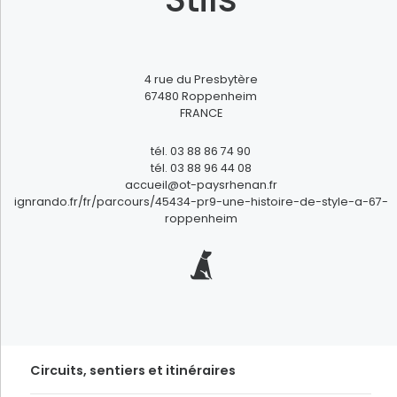
FILTRER
4
rue du Presbytère
67480
Roppenheim
FRANCE
tél.
03 88 86 74 90
tél.
03 88 96 44 08
accueil@ot-paysrhenan.fr
ignrando.fr/fr/parcours/45434-pr9-une-histoire-de-style-a-67-
roppenheim
Circuits, sentiers et itinéraires
gefundene Ergebnisse
132