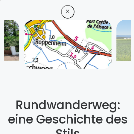
Menü
Etwas besonderes
Rundwanderweg:
erleben
eine Geschichte des
Stils