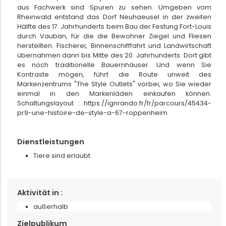
aus Fachwerk sind Spuren zu sehen. Umgeben vom
Rheinwald entstand das Dorf Neuhaeusel in der zweiten
Hälfte des 17. Jahrhunderts beim Bau der Festung Fort-Louis
durch Vauban, für die die Bewohner Ziegel und Fliesen
herstellten. Fischerei, Binnenschifffahrt und Landwirtschaft
übernahmen dann bis Mitte des 20. Jahrhunderts. Dort gibt
es noch traditionelle Bauernhäuser. Und wenn Sie
Kontraste mögen, führt die Route unweit des
Markenzentrums "The Style Outlets" vorbei, wo Sie wieder
einmal in den Markenläden einkaufen können.
Schaltungslayout : https://ignrando.fr/fr/parcours/45434-
pr9-une-histoire-de-style-a-67-roppenheim
Töpferei Beck
Dienstleistungen
Soufflenheim
Tiere sind erlaubt
Aktivität in :
außerhalb
Zielpublikum