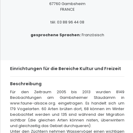
FILTRER
67760
Gambsheim
FRANCE
tél.
03 88 96 44 08
gesprochene Sprachen
:
Französisch
Einrichtungen für die Bereiche Kultur und Freizeit
Beschreibung
Für den Zeitraum 2005 bis 2013 wurden 8149
Beobachtungen am Gambsheimer Staudamm in
www.faune-alsace.org. eingetragen. Es handelt sich um
179 Vogelarten. 60 Arten brüten dort, 68 können im Winter
beobachtet werden und 135 sind während der Migration
sichtbar (die gleichen Arten können nisten, überwintern
und gleichzeitig das Gebiet durchqueren).
gefundene Ergebnisse
133
Unter den Züchtern nehmen Wasservögel einen wichtigen