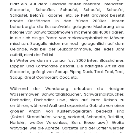
Platz ein. Auf dem Gelände brüten mehrere Entenarten:
Stockente, Schaufler, Schaufel, Schaufel, Schaufel,
Schaufel, Belon's Tadorne, etc. Le Petit Gravelot besetzt
nackte Kiesflächen. In den frühen 2000er Jahren
beherbergte die flussaufwärts gelegene Musterung eine
Kolonie von Schwarzkopfmöwen mit mehr als 4000 Paaren,
in die sich einige Paare von melanozephalischen Möwen
mischten. Seagulls nisten nur noch gelegentlich auf dem
Gelände, was bei der Leukophonmöwe, die jedes Jahr
auftritt, nicht der Fall ist.
Im Winter werden im Januar fast 3000 Enten, Blässhühner,
Lappen und Kormorane gezählt. Die häufigste Art ist die
Stockente, gefolgt von Scaup, Piping Duck, Teal, Teal, Teal,
Scaup, Great Cormorant, Coot, etc.
Während der Wanderung erlauben die riesigen
Wassermöwen Schwarzhalstaucher, Schwarzhalstaucher,
Fischadler, Fischadler usw., sich auf ihren Reisen zu
Töpferei Siegfried-Burger et Fils
ernähren, während Watt und exponierte Gebiete von einer
großen Anzahl von Küstenvogelarten bedeckt sind
Soufflenheim
(Kokorli-Strandläufer, winzig, variabel, Schnepfe, Bellritter,
Harlekin, weißer Verschluss, Bein, Riese usw.). Große
Watvögel wie die Agrette-Garzette und der Löffler werden