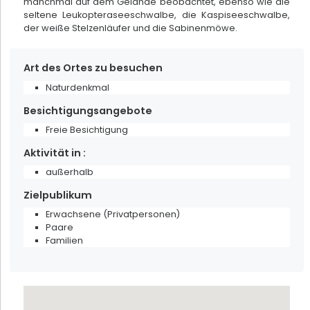
manchmal auf dem Gelände beobachtet, ebenso wie die
seltene Leukopteraseeschwalbe, die Kaspiseeschwalbe,
der weiße Stelzenläufer und die Sabinenmöwe.
Art des Ortes zu besuchen
Naturdenkmal
Besichtigungsangebote
Freie Besichtigung
Aktivität in :
außerhalb
Zielpublikum
Schuster Keramik
Erwachsene (Privatpersonen)
Paare
Sessenheim
Familien