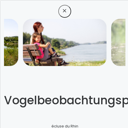
Menü
Etwas besonderes
Vogelbeobachtungsp
erleben
écluse du Rhin