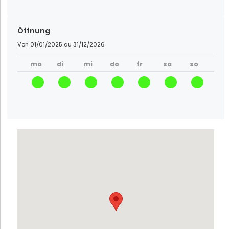
Öffnung
Von
01/01/2025
au
31/12/2026
mo
di
mi
do
fr
sa
so
Töpferei Siegfried-Burger et Fils
Soufflenheim