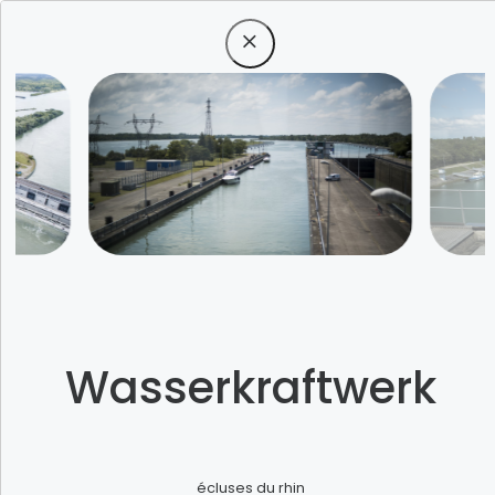
Menü
Etwas besonderes
Wasserkraftwerk
erleben
écluses du rhin