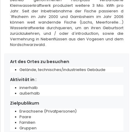
Kleinwasserkraftwerk produziert weitere 3 Mio. kWh pro
Jahr. Seit der Inbetriebnahme der Fische passieren d
´Iffezheim im Jahr 2000 und Gambsheim im Jahr 2006
können weit wandernde Fische (Lachs, Meerforelle....)
Wasserkraftwerke durchqueren, um an ihren Geburtsort
zurückzukehren, und / oder d´introduction, sowie die
Vermehrung in Nebenflüssen aus den Vogesen und dem
Nordschwarzwald.
Art des Ortes zu besuchen
Gelände, technisches/industrielles Gebäude
Aktivität in :
innerhalb
außerhalb
Schuster Keramik
Zielpublikum
Erwachsene (Privatpersonen)
Sessenheim
Paare
Familien
Gruppen