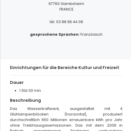
FILTRER
67760
Gambsheim
FRANCE
tél.
03 88 96 44 08
gesprochene Sprachen
:
Französisch
Einrichtungen für die Bereiche Kultur und Freizeit
Dauer
1 Std 30 min
Beschreibung
Das Wasserkraftwerk, ausgestattet mit 4
Glühlampenblöcken (horizontal), produziert
durchschnittlich 650 Millionen erneuerbare kWh pro Jahr
gefundene Ergebnisse
133
ohne Treibhausgasemissionen. Das mit dem 2006 in
Betrieb genommenen Fischpass verbundene