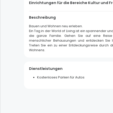
Einrichtungen für die Bereiche Kultur und Fr
Land der Erinnerung und des Kulturerbes
Beschreibung
Die Weihnachtszeit kosten
Bauen und Wohnen neu erleben.
Ein Tag in der World of Living ist ein spannender un
die ganze Familie. Gehen Sie auf eine Reise
Filters
menschlicher Behausungen und entdecken Sie I
Mehrfachauswahl
Treten Sie ein zu einer Entdeckungsreise durch 
Wohnens.
allein
Ehepaar
Familie
Gruppe
Dienstleistungen
Kostenloses Parken für Autos
Filters
Mehrfachauswahl
sonnig
bedeckt
regnerisch
verschneit