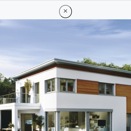
eres
rgebnisse
133