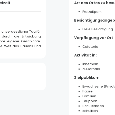
eizeit
Art des Ortes zu be
Freizeitpark
Besichtigungsange
Freie Besichtigung
d unvergesslicher Tag für
 durch die Entwicklung
Verpflegung vor Ort
hre eigene Geschichte.
die Welt des Bauens und
Cafeteria
Aktivität in :
innerhalb
außerhalb
Töpferei Beck
Zielpublikum
Soufflenheim
Erwachsene (Priva
Paare
Familien
Gruppen
Schulklassen
schulisch