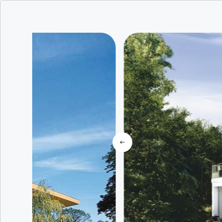
Etwas besond
erleben
gefundene E
Wo ?