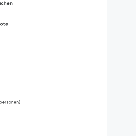
suchen
bote
Töpferei G. Wehrling und
Tochter
tpersonen)
Soufflenheim