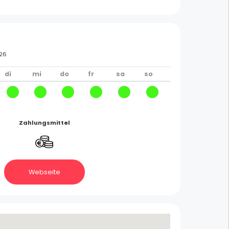
026
di
mi
do
fr
sa
so
Zahlungsmittel
Töpferei Graessel
Soufflenheim
Webseite