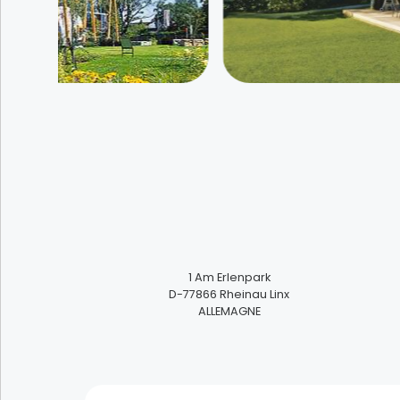
Art der Veranstaltungen
Mehrfachauswahl
Marken-Shopping: Sich Gutes gönnen
Spaß in der Natur haben
Badespaß
Zwischenstopp am Rheinufer einlegen
1
Am Erlenpark
D-77866
Rheinau Linx
Treffen mit unseren deutschen Nachbarn
ALLEMAGNE
Eintauchen in das Land der Töpfer
Wo sich Kultur auf Malerei und Literatur
reimt