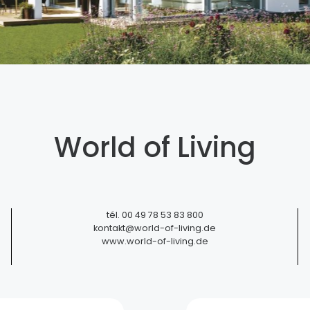
World of Living
Töpferei Siegfried-Burger et
tél.
00 49 78 53 83 800
Fils
kontakt@world-of-living.de
www.world-of-living.de
Soufflenheim