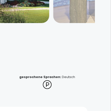
Schuster Keramik
gesprochene Sprachen
:
Deutsch
Sessenheim