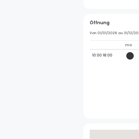
Öffnung
Von
01/01/2026
au
31/12/2
mo
10:00
18:00
Besucherzentrum der
Fischtreppe
Gambsheim