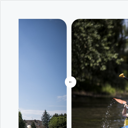
Etwas besond
erleben
gefundene E
Wo ?