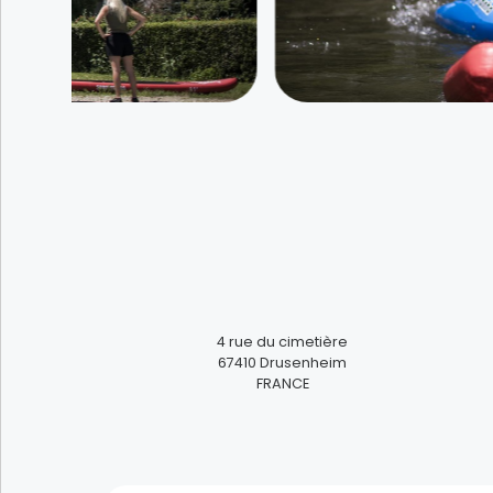
Art der Veranstaltungen
Mehrfachauswahl
Marken-Shopping: Sich Gutes gönnen
Spaß in der Natur haben
Badespaß
Zwischenstopp am Rheinufer einlegen
4
rue du cimetière
67410
Drusenheim
Treffen mit unseren deutschen Nachbarn
FRANCE
Eintauchen in das Land der Töpfer
Wo sich Kultur auf Malerei und Literatur
reimt