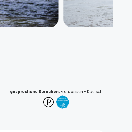
Schuster Keramik
gesprochene Sprachen
:
Französisch
-
Deutsch
Sessenheim