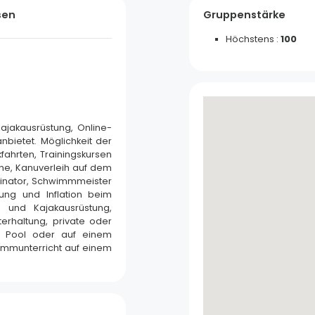
sen
Gruppenstärke
Höchstens
:
100
ajakausrüstung, Online-
nbietet. Möglichkeit der
fahrten, Trainingskursen
ne, Kanuverleih auf dem
dinator, Schwimmmeister
Töpferei Beck
ung und Inflation beim
 und Kajakausrüstung,
erhaltung, private oder
Soufflenheim
em Pool oder auf einem
wimmunterricht auf einem