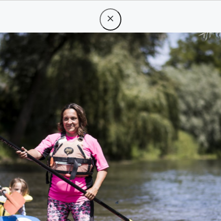
eres
rgebnisse
133