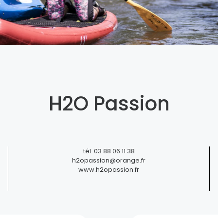
H2O Passion
Töpferei Siegfried-Burger et
tél.
03 88 06 11 38
Fils
h2opassion@orange.fr
www.h2opassion.fr
Soufflenheim