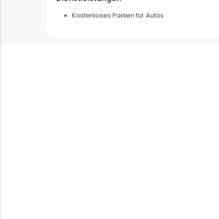
Kostenloses Parken für Autos
Filtres
Mehrfachauswahl
Frühling
Sommer
Herbst
Winter