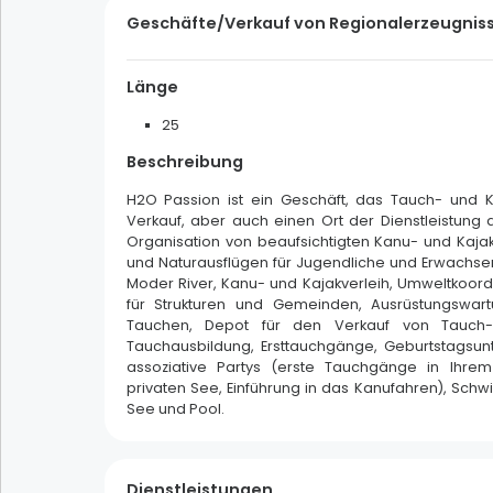
Geschäfte/Verkauf von Regionalerzeugnis
Land der Erinnerung und des Kulturerbes
Länge
Die Weihnachtszeit kosten
25
Beschreibung
Filters
Mehrfachauswahl
H2O Passion ist ein Geschäft, das Tauch- und K
Verkauf, aber auch einen Ort der Dienstleistung a
allein
Ehepaar
Familie
Organisation von beaufsichtigten Kanu- und Kajak
und Naturausflügen für Jugendliche und Erwachse
Gruppe
Moder River, Kanu- und Kajakverleih, Umweltkoor
für Strukturen und Gemeinden, Ausrüstungswart
Tauchen, Depot für den Verkauf von Tauch-
Tauchausbildung, Ersttauchgänge, Geburtstagsunt
Filters
assoziative Partys (erste Tauchgänge in Ihr
Mehrfachauswahl
privaten See, Einführung in das Kanufahren), Sch
See und Pool.
sonnig
bedeckt
regnerisch
verschneit
Dienstleistungen